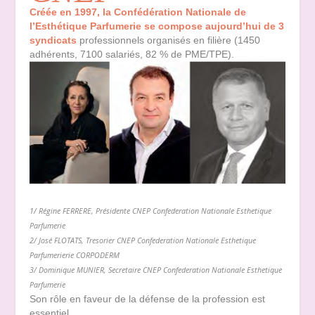
Créée
en
1997,
la
Confédération
Nationale de
l’Esthétique Parfumerie se compose aujourd’hui de 3
syndicats
professionnels organisés en filière (1450
adhérents, 7100 salariés, 82 % de PME/TPE).
1/ Régine FERRERE, Présidente CNEP Confederation Nationale Esthetique
Parfumerie
2/ José FLOTATS, Tresorier CNEP Confederation Nationale Esthetique
Parfumerierie CORPODERM
3/ Dominique MUNIER, Secretaire CNEP Confederation Nationale Esthetique
Parfumerie
Son rôle en faveur de la défense de la profession est
essentiel.