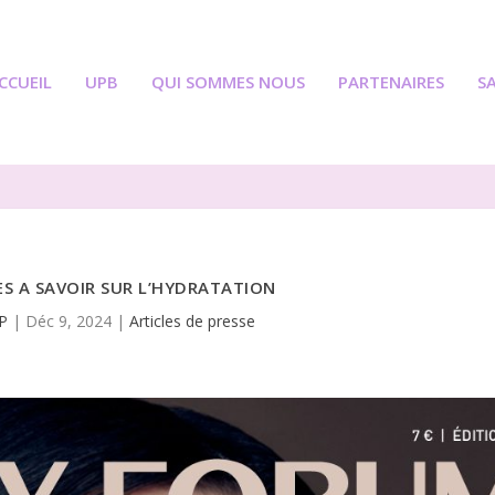
CCUEIL
UPB
QUI SOMMES NOUS
PARTENAIRES
S
ES A SAVOIR SUR L’HYDRATATION
P
|
Déc 9, 2024
|
Articles de presse